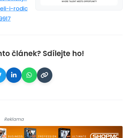
li-i-rodic
9917
nto článek? Sdílejte ho!
Reklama