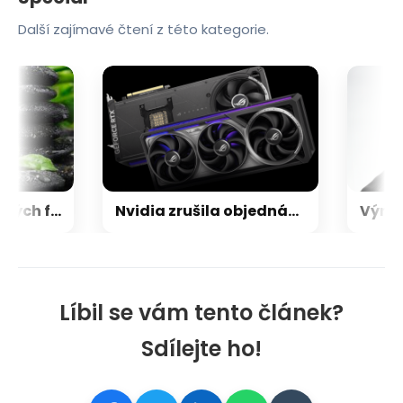
Další zajímavé čtení z této kategorie.
Zen 6 přinese 5 nových funkcí pro vyšší stabilitu výkonu, nejen herního
Nvidia zrušila objednávku GeForce RTX 5090 za $4600, Asus ji prý dodá za $5200
Líbil se vám tento článek?
Sdílejte ho!