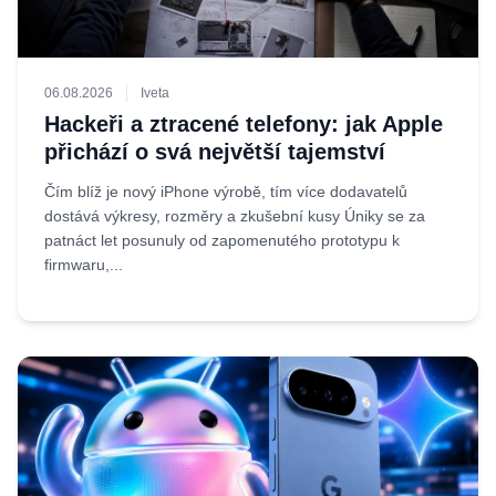
06.08.2026
Iveta
Hackeři a ztracené telefony: jak Apple
přichází o svá největší tajemství
Čím blíž je nový iPhone výrobě, tím více dodavatelů
dostává výkresy, rozměry a zkušební kusy Úniky se za
patnáct let posunuly od zapomenutého prototypu k
firmwaru,...