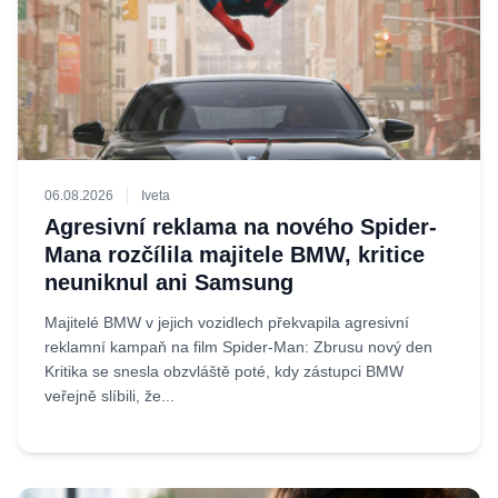
06.08.2026
Iveta
Agresivní reklama na nového Spider-
Mana rozčílila majitele BMW, kritice
neuniknul ani Samsung
Majitelé BMW v jejich vozidlech překvapila agresivní
reklamní kampaň na film Spider-Man: Zbrusu nový den
Kritika se snesla obzvláště poté, kdy zástupci BMW
veřejně slíbili, že...