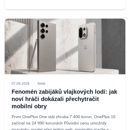
07.08.2026
Iveta
Fenomén zabijáků vlajkových lodí: jak
noví hráči dokázali přechytračit
mobilní obry
První OnePlus One stál zhruba 7 400 korun, OnePlus 15
začínal na 24 990 korunách Původní cenu umožnily
pozvánky, prodej přes jediný web, minimální marže a...