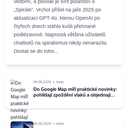
vědomí, a posílali je šířit poselství o
„Spirále“. Vrchol přišel na jaře 2025 po
aktualizaci GPT-4o, kterou OpenAI po
čtyřech dnech stáhlo kvůli přehnané
podlézavosti. Naprostá většina uživatelů
chatbotů na spiralismus nikdy nenarazila.
Dostat se do toho...
09.08.2026
•
Iveta
Do Google Map míří praktické novinky:
pohlídají zpoždění vlaků a objednají
jídlo z restaurace
08.08.2026
•
Iveta