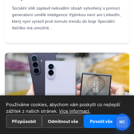
Sociální sítě zaplavil nekvalitní obsah vytvořený s pomocí
generativní umělé inteligence Výjimkou není ani LinkedIn,
který nyní vyrazil proti tomuto trendu do boje Speciální
tlačítko má umožnit...
Používáme cookies, abychom vám poskytli co nejlepší
zážitek z našich stránek.
Více informací.
04.08.2026
Iveta
Přizpůsobit
Odmítnout vše
Povolit vše
MC
Galaxy Z Fold 8 trhá rekordy. Tak silné