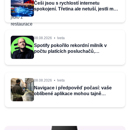
Češi jsou s rychlostí internetu
spokojení. Třetina ale netuší, jestli má
doma dostupnou optiku
08.08.2026
•
Iveta
Spotify pokořilo rekordní milník v
počtu platících posluchačů,
konkurence může jen závidět
08.08.2026
•
Iveta
Navigace i předpověď počasí: vaše
oblíbené aplikace mohou tajně
odesílat informace o poloze