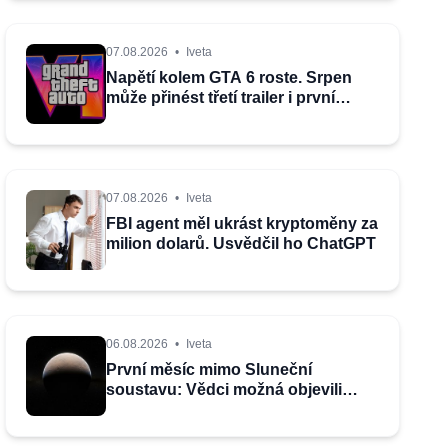
07.08.2026
•
Iveta
Napětí kolem GTA 6 roste. Srpen
může přinést třetí trailer i první
gameplay
07.08.2026
•
Iveta
FBI agent měl ukrást kryptoměny za
milion dolarů. Usvědčil ho ChatGPT
06.08.2026
•
Iveta
První měsíc mimo Sluneční
soustavu: Vědci možná objevili
výjimečný systém