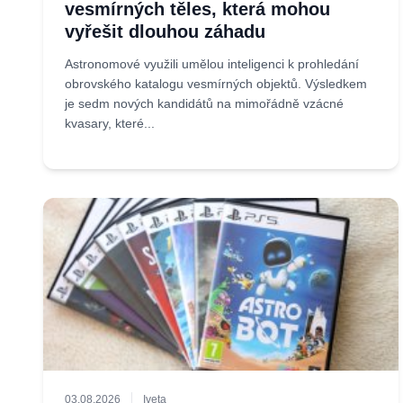
vesmírných těles, která mohou
vyřešit dlouhou záhadu
Astronomové využili umělou inteligenci k prohledání
obrovského katalogu vesmírných objektů. Výsledkem
je sedm nových kandidátů na mimořádně vzácné
kvasary, které...
03.08.2026
Iveta