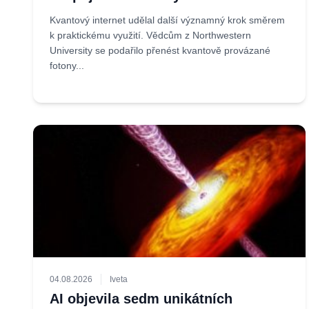
Kvantový internet udělal další významný krok směrem
k praktickému využití. Vědcům z Northwestern
University se podařilo přenést kvantově provázané
fotony...
04.08.2026
Iveta
AI objevila sedm unikátních