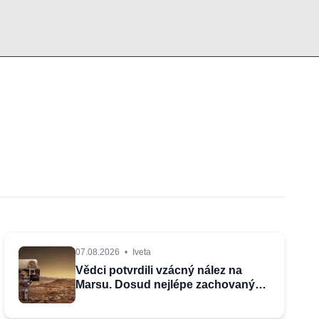
07.08.2026
•
Iveta
Vědci potvrdili vzácný nález na
Marsu. Dosud nejlépe zachovaný
organický uhlík