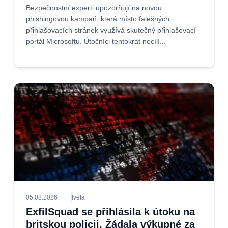
Bezpečnostní experti upozorňují na novou
phishingovou kampaň, která místo falešných
přihlašovacích stránek využívá skutečný přihlašovací
portál Microsoftu. Útočníci tentokrát necílí...
05.08.2026
Iveta
ExfilSquad se přihlásila k útoku na
britskou policii. Žádala výkupné za