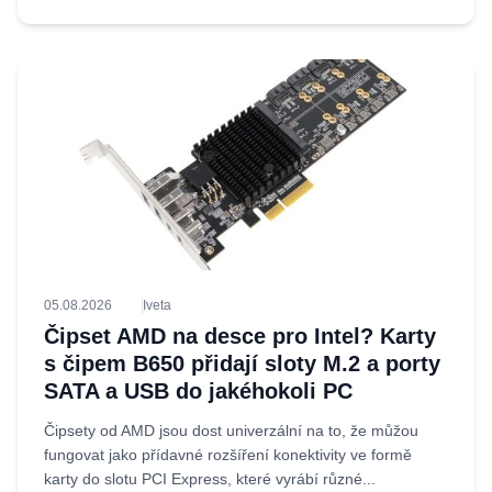
05.08.2026
Iveta
Čipset AMD na desce pro Intel? Karty
s čipem B650 přidají sloty M.2 a porty
SATA a USB do jakéhokoli PC
Čipsety od AMD jsou dost univerzální na to, že můžou
fungovat jako přídavné rozšíření konektivity ve formě
karty do slotu PCI Express, které vyrábí různé...