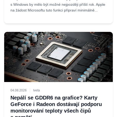
s Windows by mělo být možné nejpozději příští rok. Apple
na žádost Microsoftu tuto funkci připraví minimálně...
04.08.2026
Iveta
Nepálí se GDDR6 na grafice? Karty
GeForce i Radeon dostávají podporu
monitorování teploty všech čipů