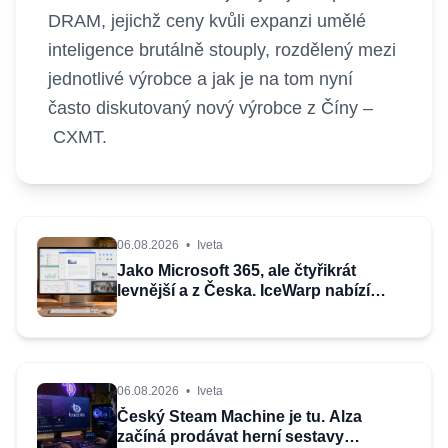
DRAM, jejichž ceny kvůli expanzi umělé
inteligence brutálně stouply, rozdělený mezi
jednotlivé výrobce a jak je na tom nyní
často diskutovaný nový výrobce z Číny –
CXMT.
06.08.2026
•
Iveta
Jako Microsoft 365, ale čtyřikrát
levnější a z Česka. IceWarp nabízí
kancelářské balíky a cloud od
34 korun
06.08.2026
•
Iveta
Český Steam Machine je tu. Alza
začíná prodávat herní sestavy