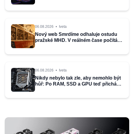
s Linuxem, který je skvělou náhradou
za Windows
06.08.2026
•
Iveta
Nový web Smrdíme odhaluje ostudu
pražské MHD. V reálném čase počítá
tramvaje bez klimatizace
06.08.2026
•
Iveta
Nikdy nebylo tak zle, aby nemohlo být
hůř: Po RAM, SSD a GPU teď přichází
zdražování základních desek