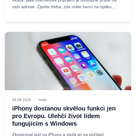
ukáže, jaké internetové připojení je dostupné právě na
vaší adrese. Zjistíte třeba, zda máte šanci na optiku,...
04.08.2026
Iveta
iPhony dostanou skvělou funkci jen
pro Evropu. Ulehčí život lidem
fungujícím s Windows
Zkopírovat text na iPhonu a vložit jej na počítači