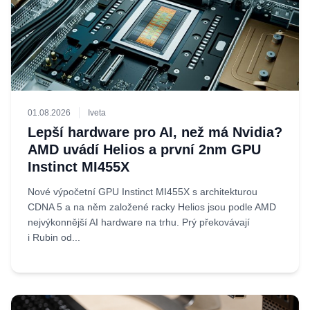
01.08.2026
Iveta
Lepší hardware pro AI, než má Nvidia?
AMD uvádí Helios a první 2nm GPU
Instinct MI455X
Nové výpočetní GPU Instinct MI455X s architekturou
CDNA 5 a na něm založené racky Helios jsou podle AMD
nejvýkonnější AI hardware na trhu. Prý překovávají
i Rubin od...