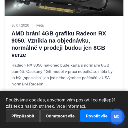
30.07.2026
Iveta
AMD brání 4GB grafiku Radeon RX
9050. Vznikla na objednávku,
normálně v prodeji budou jen 8GB
verze
Radeon RX 9050 nakonec bude karta s normální 8GB
pamětí. Osekaný 4GB model v praxi nepotkáte, měla by
to být „specialita“ jen jediného výrobce počítačů v USA.
Normální Radeon...
Používáme cookies, abychom vám poskytli co nejlepší
zážitek z našich stránek.
Více informací.
Přizpůsobit
Odmítnout vše
Povolit vše
MC